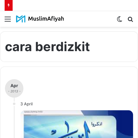
Menu
Switch
S
skin
fo
cara berdizkit
Apr
- 2013 -
3 April