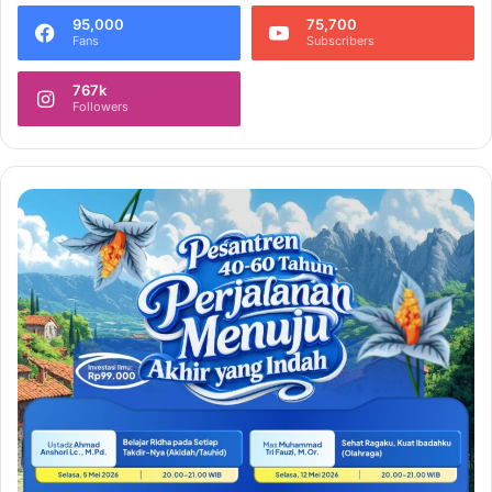
95,000
75,700
Fans
Subscribers
767k
Followers