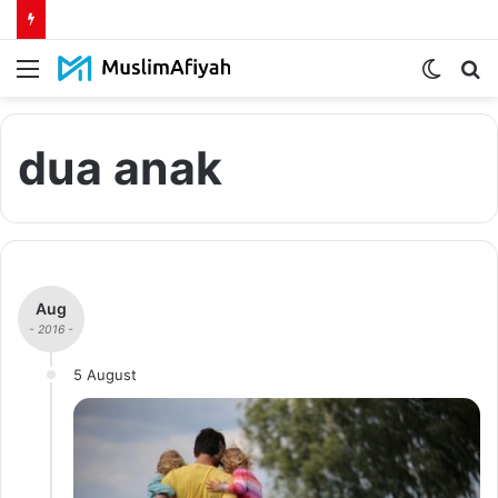
Menu
Switch
S
skin
fo
dua anak
Aug
- 2016 -
5 August