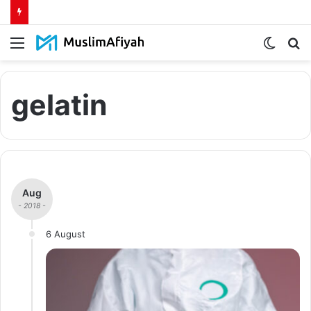
Menu
Switch
S
skin
fo
gelatin
Aug
- 2018 -
6 August