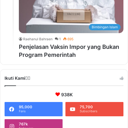
Bimbingan Islam
Raehanul Bahraen
1
695
Penjelasan Vaksin Impor yang Bukan
Program Pemerintah
Ikuti Kami❤️‍🔥
938K
95,000
75,700
Fans
Subscribers
767k