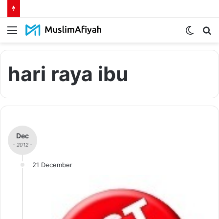
Menu
Switch
S
skin
fo
hari raya ibu
Dec
- 2012 -
21 December