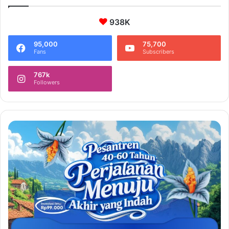
938K
95,000
75,700
Fans
Subscribers
767k
Followers