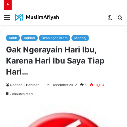
Menu
Switch
S
skin
fo
Adab
Aqidah
Bimbingan Islam
Manhaj
Gak Ngerayain Hari Ibu,
Karena Hari Ibu Saya Tiap
Hari…
Raehanul Bahraen
21 December 2012
5
10,194
2 minutes read