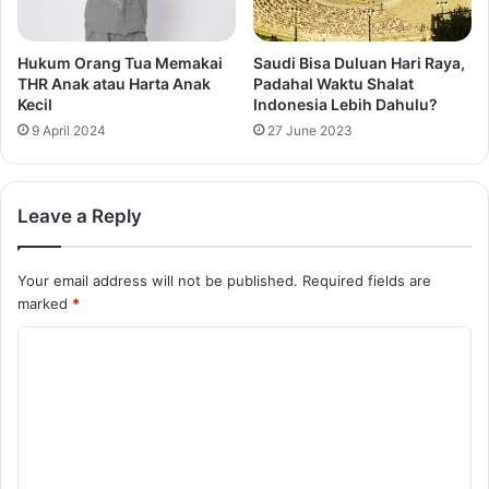
Hukum Orang Tua Memakai
Saudi Bisa Duluan Hari Raya,
THR Anak atau Harta Anak
Padahal Waktu Shalat
Kecil
Indonesia Lebih Dahulu?
9 April 2024
27 June 2023
Leave a Reply
Your email address will not be published.
Required fields are
marked
*
C
o
m
m
e