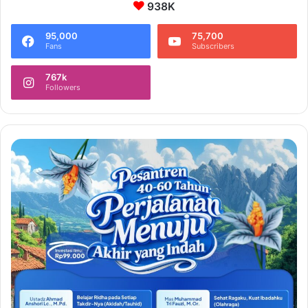
938K
95,000
75,700
Fans
Subscribers
767k
Followers