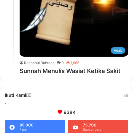
Adab
Raehanul Bahraen
0
1,968
Sunnah Menulis Wasiat Ketika Sakit
Ikuti Kami❤️‍🔥
938K
95,000
75,700
Fans
Subscribers