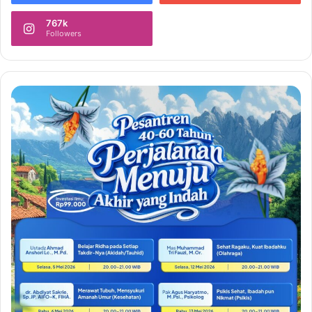
767k
Followers