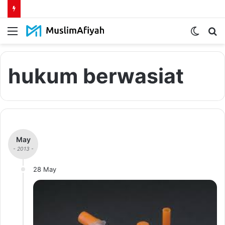
Menu
Switch
S
skin
fo
hukum berwasiat
May
- 2013 -
28 May