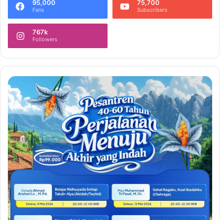
95,000
75,700
Fans
Subscribers
767k
Followers