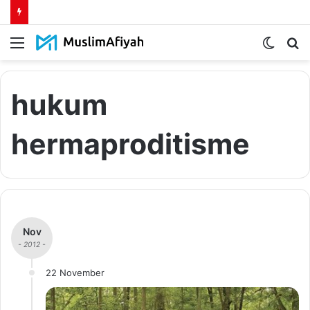
Menu
Switch
S
skin
fo
hukum
hermaproditisme
Nov
- 2012 -
22 November