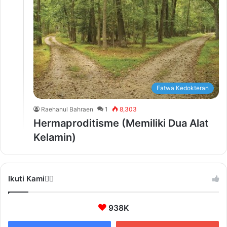
Fatwa Kedokteran
Raehanul Bahraen
1
8,303
Hermaproditisme (Memiliki Dua Alat
Kelamin)
Ikuti Kami❤️‍🔥
938K