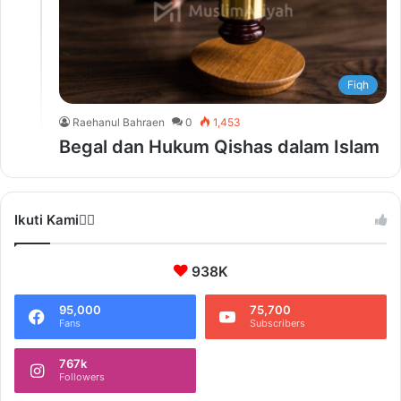
Fiqh
Raehanul Bahraen
0
1,453
Begal dan Hukum Qishas dalam Islam
Ikuti Kami❤️‍🔥
938K
95,000
75,700
Fans
Subscribers
767k
Followers