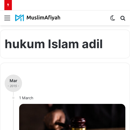
Menu
Switch
S
skin
fo
hukum Islam adil
Mar
- 2015 -
1 March