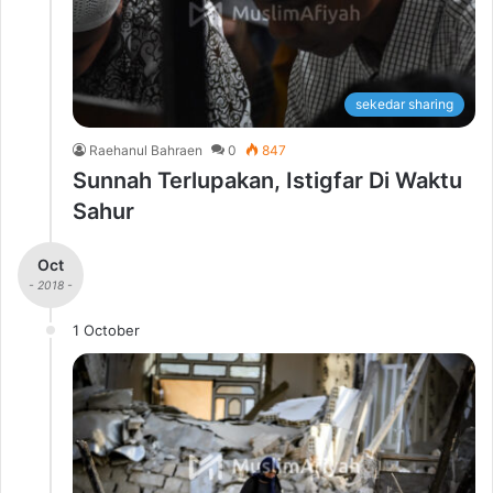
sekedar sharing
Raehanul Bahraen
0
847
Sunnah Terlupakan, Istigfar Di Waktu
Sahur
Oct
- 2018 -
1 October