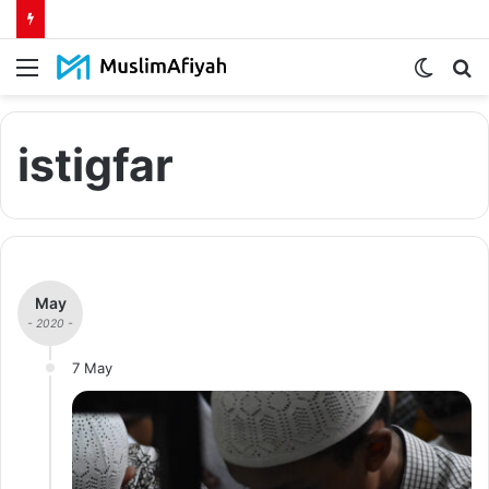
Menu
Switch
S
skin
fo
istigfar
May
- 2020 -
7 May