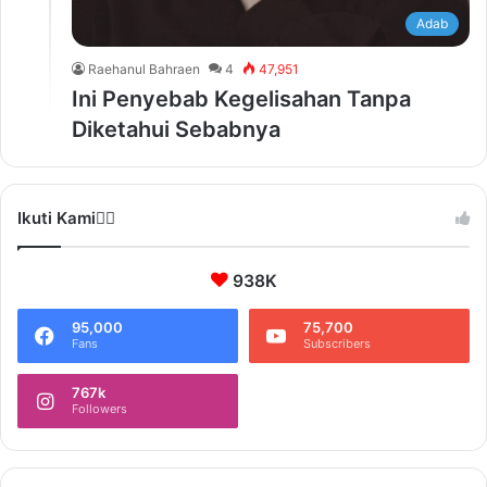
Adab
Raehanul Bahraen
4
47,951
Ini Penyebab Kegelisahan Tanpa
Diketahui Sebabnya
Ikuti Kami❤️‍🔥
938K
95,000
75,700
Fans
Subscribers
767k
Followers