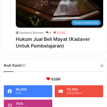
Fatwa Kedokteran
Raehanul Bahraen
4
21,142
Hukum Jual Beli Mayat (Kadaver
Untuk Pembelajaran)
Ikuti Kami❤️‍🔥
938K
95,000
75,700
Fans
Subscribers
767k