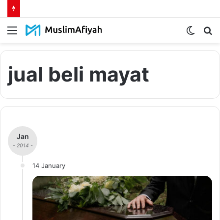
Menu
Switch
S
skin
fo
jual beli mayat
Jan
- 2014 -
14 January