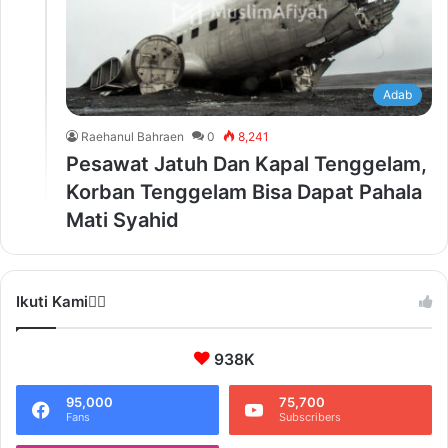
Adab
Raehanul Bahraen
0
8,241
Pesawat Jatuh Dan Kapal Tenggelam,
Korban Tenggelam Bisa Dapat Pahala
Mati Syahid
Ikuti Kami❤️‍🔥
938K
95,000
75,700
Fans
Subscribers