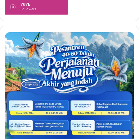
767k
Followers