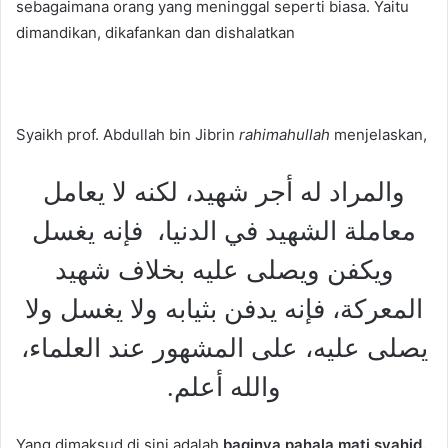
sebagaimana orang yang meninggal seperti biasa. Yaitu
dimandikan, dikafankan dan dishalatkan
Syaikh prof. Abdullah bin Jibrin
rahimahullah
menjelaskan,
والمراد له أجر شهيد، لكنه لا يعامل
معاملة الشهيد في الدنيا، فإنه يغسل
ويكفن ويصلى عليه بخلاف شهيد
المعركة، فإنه يدفن بثيابه ولا يغسل ولا
يصلى عليه، على المشهور عند العلماء،
والله أعلم.
Yang dimaksud di sini adalah
baginya pahala mati syahid.