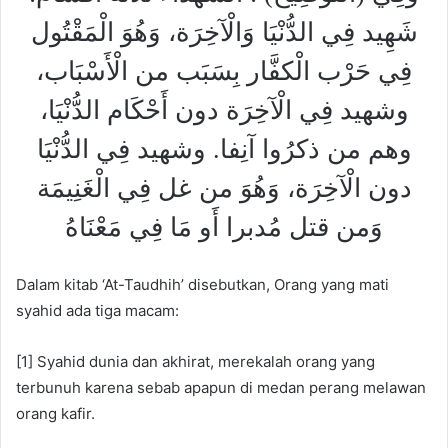
شَهِيد فِي الدُّنْيَا وَالْآخِرَة، وَهُوَ الْمَقْتُول
فِي حَرْب الْكفَّار بِسَبَب من الْأَسْبَاب،
وشهيد فِي الْآخِرَة دون أَحْكَام الدُّنْيَا،
وهم من ذكرُوا آنِفا. وشهيد فِي الدُّنْيَا
دون الْآخِرَة، وَهُوَ من غل فِي الْغَنِيمَة
وَمن قتل مُدبرا أَو مَا فِي مَعْنَاهُ
Dalam kitab ‘At-Taudhih’ disebutkan, Orang yang mati
syahid ada tiga macam:
[1] Syahid dunia dan akhirat, merekalah orang yang
terbunuh karena sebab apapun di medan perang melawan
orang kafir.