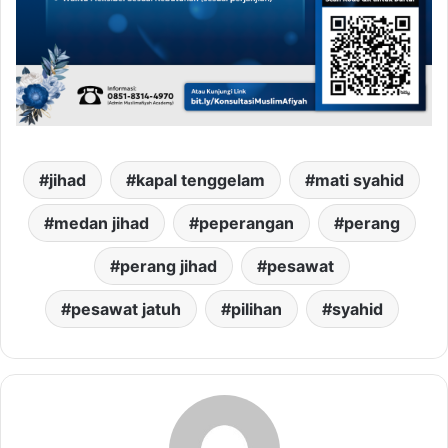
jihad
kapal tenggelam
mati syahid
medan jihad
peperangan
perang
perang jihad
pesawat
pesawat jatuh
pilihan
syahid