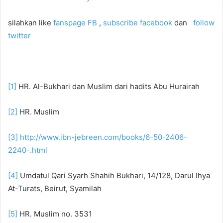
silahkan like
fanspage FB
,
subscribe facebook
dan
follow
twitter
[1]
HR. Al-Bukhari dan Muslim dari hadits Abu Hurairah
[2]
HR. Muslim
[3]
http://www.ibn-jebreen.com/books/6-50-2406-
2240-.html
[4]
Umdatul Qari Syarh Shahih Bukhari, 14/128, Darul Ihya
At-Turats, Beirut, Syamilah
[5]
HR. Muslim no. 3531