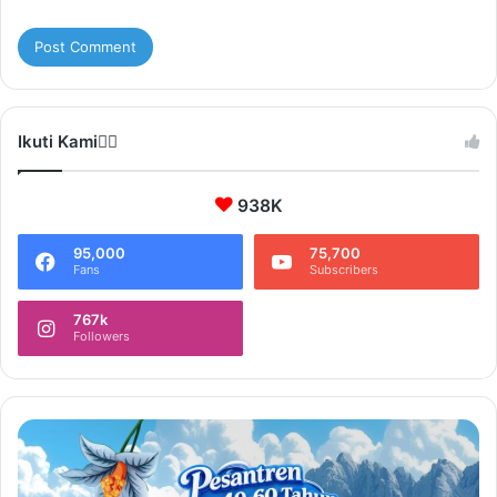
Ikuti Kami❤️‍🔥
938K
95,000
75,700
Fans
Subscribers
767k
Followers