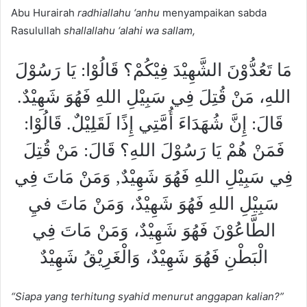
Abu Hurairah
radhiallahu ‘anhu
menyampaikan sabda
Rasulullah
shallallahu ‘alahi wa sallam,
مَا تَعُدُّوْنَ الشَّهِيْدَ فِيْكُمْ؟ قَالُوْا: يَا رَسُوْلَ
اللهِ، مَنْ قُتِلَ فِي سَبِيْلِ اللهِ فَهُوَ شَهِيْدٌ.
قَالَ: إِنَّ شُهَدَاءَ أُمَّتِي إِذًا لَقَلِيْلٌ. قَالُوْا:
فَمَنْ هُمْ يَا رَسُوْلَ اللهِ؟ قَالَ: مَنْ قُتِلَ
فِي سَبِيْلِ اللهِ فَهُوَ شَهِيْدٌ, وَمَنْ مَاتَ فِي
سَبِيْلِ اللهِ فَهُوَ شَهِيْدٌ، وَمَنْ مَاتَ فيِ
الطَّاعُوْنَ فَهُوَ شَهِيْدٌ، وَمَنْ مَاتَ فِي
الْبَطْنِ فَهُوَ شَهِيْدٌ، وَالْغَرِيْقُ شَهِيْدٌ
“Siapa yang terhitung syahid menurut anggapan kalian?”