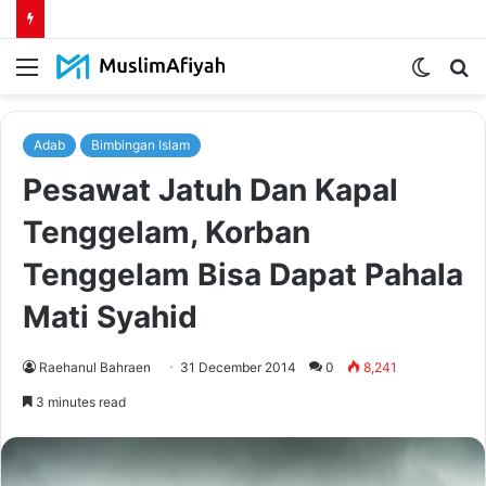
Menu
Switch
S
skin
fo
Adab
Bimbingan Islam
Pesawat Jatuh Dan Kapal
Tenggelam, Korban
Tenggelam Bisa Dapat Pahala
Mati Syahid
Raehanul Bahraen
31 December 2014
0
8,241
3 minutes read