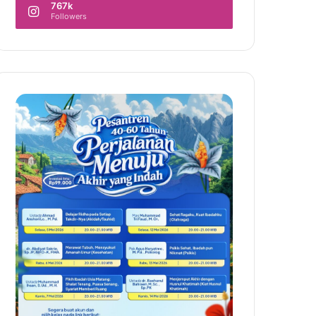
767k
Followers