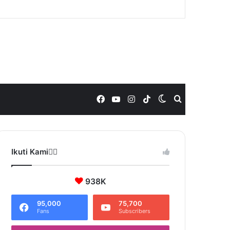
Facebook
YouTube
Instagram
TikTok
Switch
Search
skin
for
Ikuti Kami❤️‍🔥
938K
95,000
75,700
Fans
Subscribers