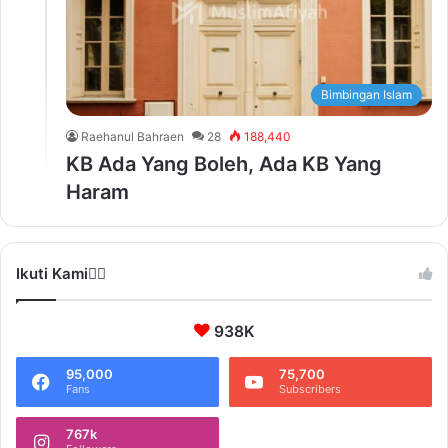
Bimbingan Islam
Raehanul Bahraen
28
188,440
KB Ada Yang Boleh, Ada KB Yang
Haram
Ikuti Kami❤️‍🔥
938K
95,000
75,700
Fans
Subscribers
767k