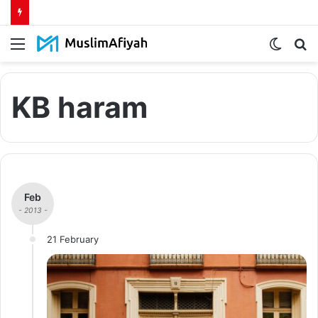
Menu
Switch
S
skin
fo
KB haram
Feb
- 2013 -
21 February