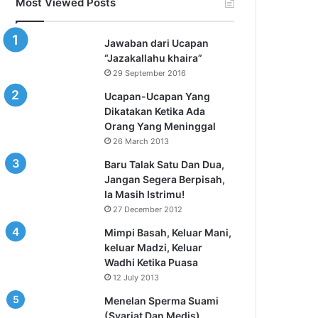
Most Viewed Posts
Jawaban dari Ucapan
“Jazakallahu khaira”
29 September 2016
Ucapan-Ucapan Yang
Dikatakan Ketika Ada
Orang Yang Meninggal
26 March 2013
Baru Talak Satu Dan Dua,
Jangan Segera Berpisah,
Ia Masih Istrimu!
27 December 2012
Mimpi Basah, Keluar Mani,
keluar Madzi, Keluar
Wadhi Ketika Puasa
12 July 2013
Menelan Sperma Suami
(Syariat Dan Medis)