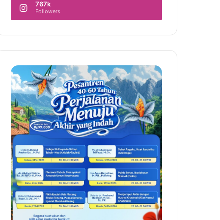
767k
Followers