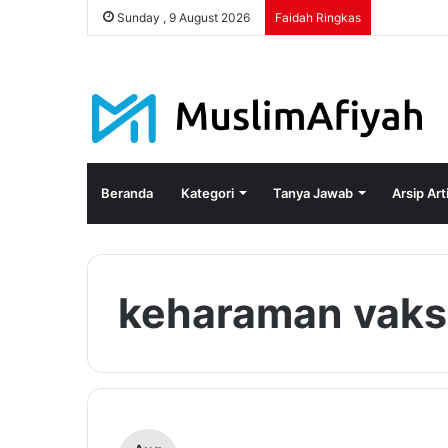
Sunday , 9 August 2026
Faidah Ringkas
Beranda
Kategori
Tanya Jawab
Arsip Art
keharaman vaks