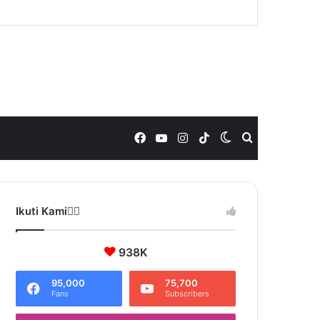
Facebook
YouTube
Instagram
TikTok
Switch
Search
skin
for
Ikuti Kami❤️‍🔥
938K
95,000
75,700
Fans
Subscribers