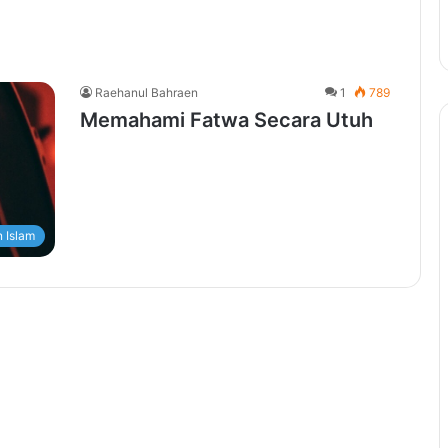
Raehanul Bahraen
1
789
Memahami Fatwa Secara Utuh
 Islam