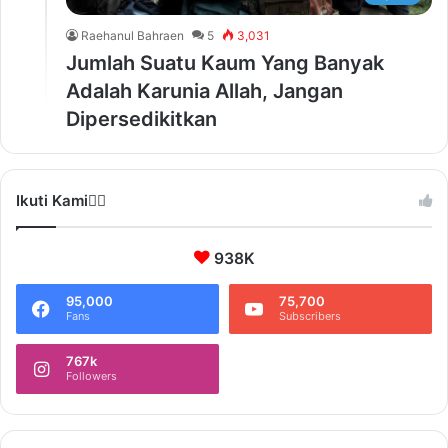
Raehanul Bahraen
5
3,031
Jumlah Suatu Kaum Yang Banyak
Adalah Karunia Allah, Jangan
Dipersedikitkan
Ikuti Kami❤️‍🔥
938K
95,000
75,700
Fans
Subscribers
767k
Followers