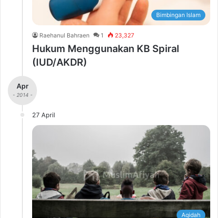
Bimbingan Islam
Raehanul Bahraen
1
23,327
Hukum Menggunakan KB Spiral
(IUD/AKDR)
Apr
- 2014 -
27 April
Aqidah