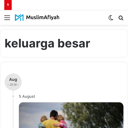
Menu
Switch
S
skin
fo
keluarga besar
Aug
- 2016 -
5 August