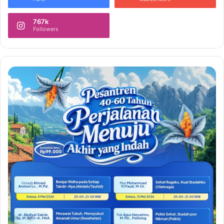
767k
Followers