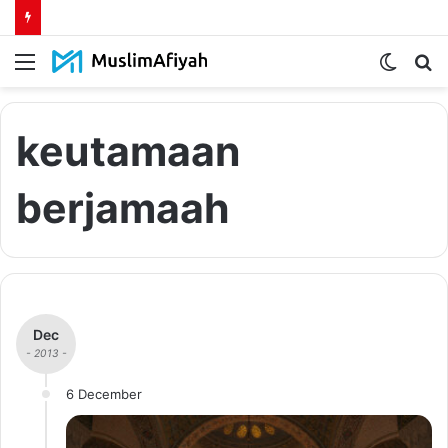
Menu
Switch
S
skin
fo
keutamaan
berjamaah
Dec
- 2013 -
6 December