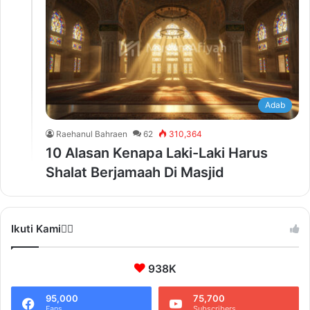
Adab
Raehanul Bahraen
62
310,364
10 Alasan Kenapa Laki-Laki Harus
Shalat Berjamaah Di Masjid
Ikuti Kami❤️‍🔥
938K
95,000
75,700
Fans
Subscribers