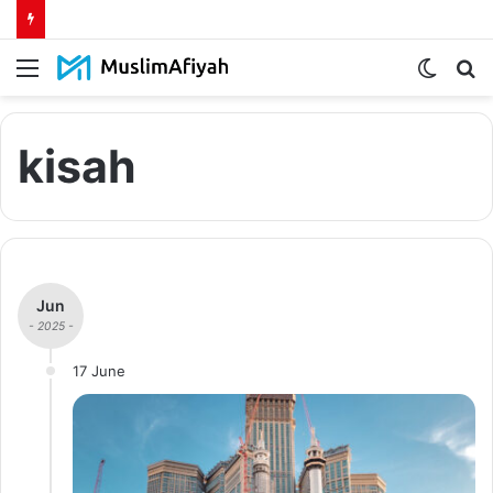
Menu
Switch
S
skin
fo
kisah
Jun
- 2025 -
17 June