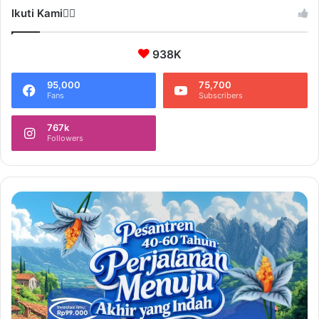
Ikuti Kami❤️‍🔥
938K
95,000
75,700
Fans
Subscribers
767k
Followers