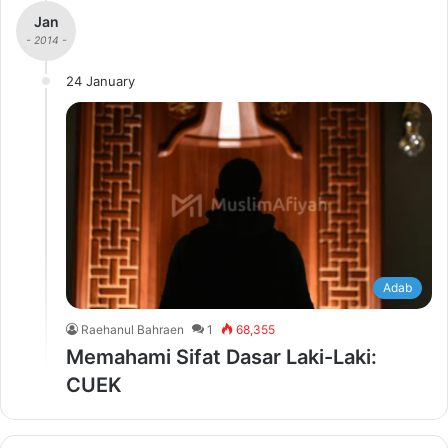
Jan
- 2014 -
24 January
Adab
Raehanul Bahraen
1
68,355
Memahami Sifat Dasar Laki-Laki:
CUEK