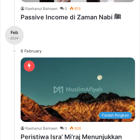
Raehanul Bahraen
0
815
Passive Income di Zaman Nabi ﷺ
Feb
- 2024 -
8 February
Faidah Ringkas
Raehanul Bahraen
0
926
Peristiwa Isra’ Mi’raj Menunjukkan