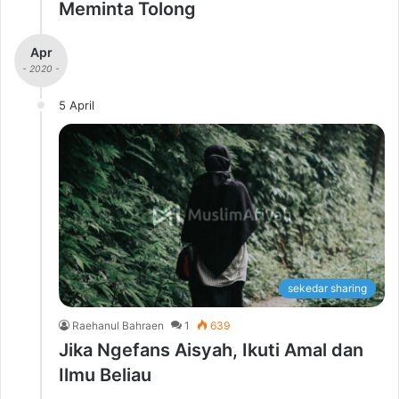
Meminta Tolong
Apr
- 2020 -
5 April
sekedar sharing
Raehanul Bahraen
1
639
Jika Ngefans Aisyah, Ikuti Amal dan
Ilmu Beliau