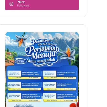
767k
Followers