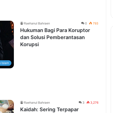
Raehanul Bahraen
0
793
Hukuman Bagi Para Koruptor
dan Solusi Pemberantasan
Korupsi
 Islam
Raehanul Bahraen
3
3,276
Kaidah: Sering Terpapar