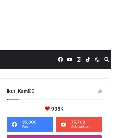
Facebook
YouTube
Instagram
TikTok
Switch
Search
skin
for
Ikuti Kami❤️‍🔥
938K
95,000
75,700
Fans
Subscribers