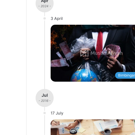
Apr
- 2024 -
3 April
Bimbingan
Jul
- 2016 -
17 July