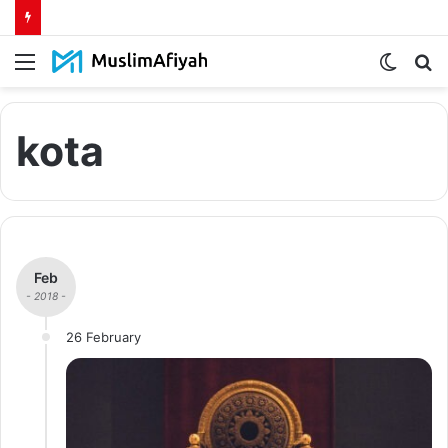
Menu
Switch
S
skin
fo
kota
Feb
- 2018 -
26 February