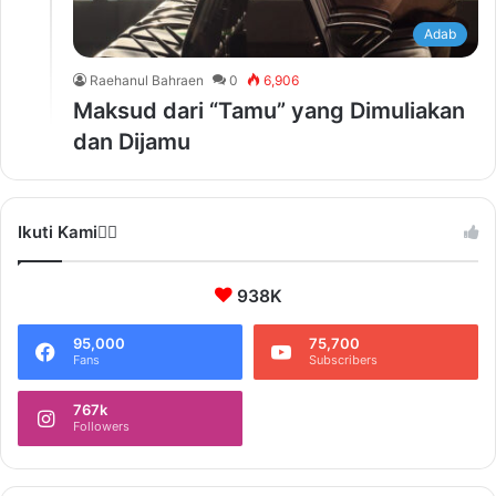
Adab
Raehanul Bahraen
0
6,906
Maksud dari “Tamu” yang Dimuliakan
dan Dijamu
Ikuti Kami❤️‍🔥
938K
95,000
75,700
Fans
Subscribers
767k
Followers