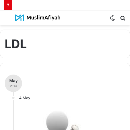
Menu
Switch
S
skin
fo
LDL
May
- 2013 -
4 May