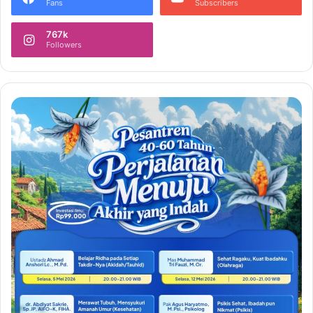
Fans
Subscribers
767k
Followers