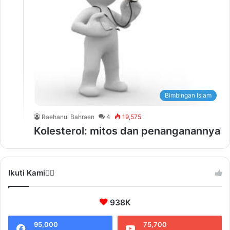
Bimbingan Islam
Raehanul Bahraen
4
19,575
Kolesterol: mitos dan penanganannya
Ikuti Kami❤️‍🔥
938K
95,000
75,700