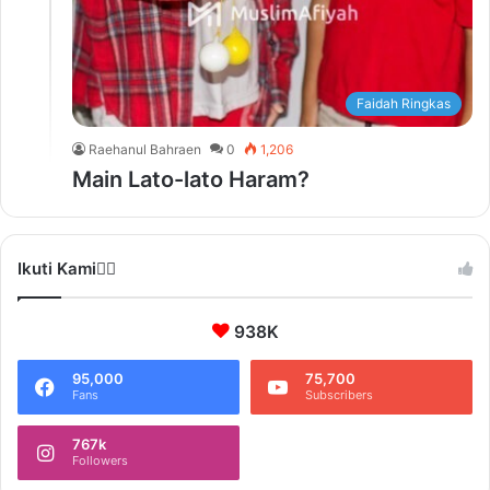
Faidah Ringkas
Raehanul Bahraen
0
1,206
Main Lato-lato Haram?
Ikuti Kami❤️‍🔥
938K
95,000
75,700
Fans
Subscribers
767k
Followers