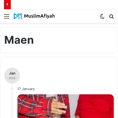
Menu
Switch
S
skin
fo
Maen
Jan
- 2023 -
17 January