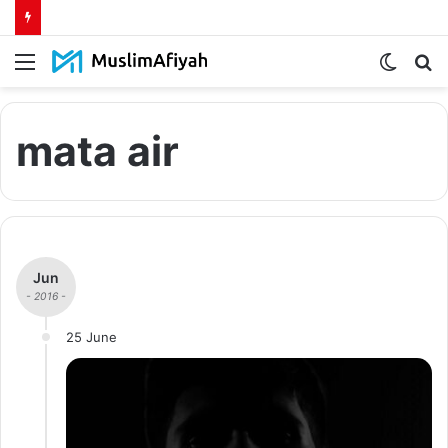
Menu
Switch
S
skin
fo
mata air
Jun
- 2016 -
25 June