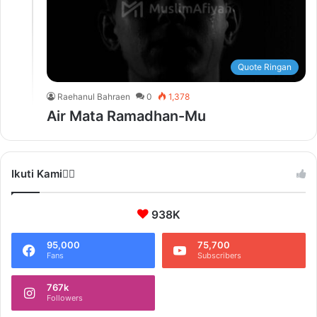
Quote Ringan
Raehanul Bahraen
0
1,378
Air Mata Ramadhan-Mu
Ikuti Kami❤️‍🔥
938K
95,000
75,700
Fans
Subscribers
767k
Followers