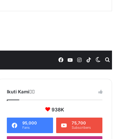
Facebook
YouTube
Instagram
TikTok
Switch
Search
skin
for
Ikuti Kami❤️‍🔥
938K
95,000
75,700
Fans
Subscribers