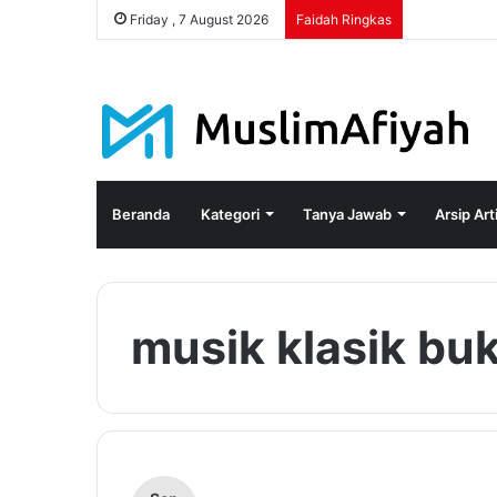
Friday , 7 August 2026
Faidah Ringkas
Beranda
Kategori
Tanya Jawab
Arsip Art
musik klasik bu