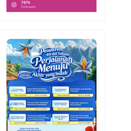
767k
Followers