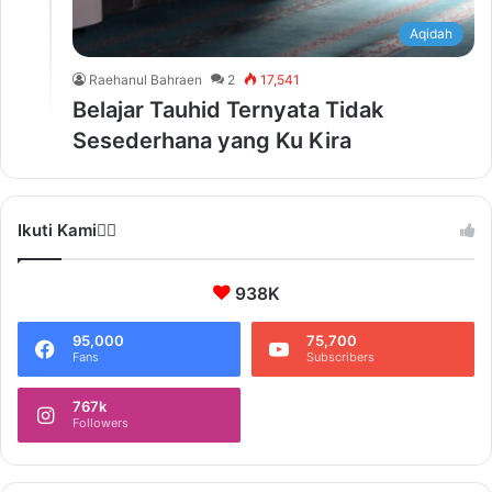
Aqidah
Raehanul Bahraen
2
17,541
Belajar Tauhid Ternyata Tidak
Sesederhana yang Ku Kira
Ikuti Kami❤️‍🔥
938K
95,000
75,700
Fans
Subscribers
767k
Followers