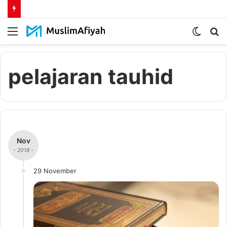
Menu
Switch
S
skin
fo
pelajaran tauhid
Nov
- 2018 -
29 November