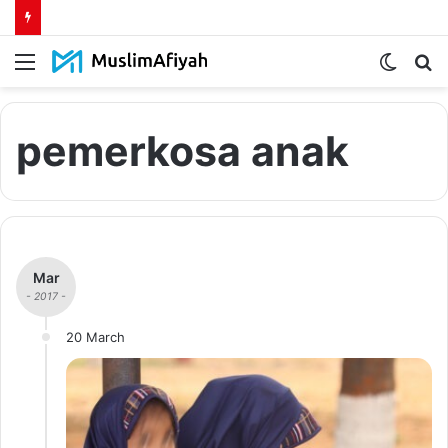
Menu
Switch
S
skin
fo
pemerkosa anak
Mar
- 2017 -
20 March