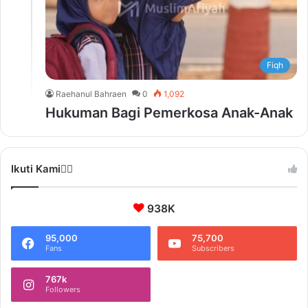
Fiqh
Raehanul Bahraen
0
1,092
Hukuman Bagi Pemerkosa Anak-Anak
Ikuti Kami❤️‍🔥
938K
95,000
75,700
Fans
Subscribers
767k
Followers