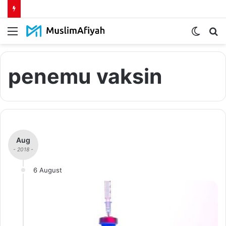
Menu
Switch
S
skin
fo
penemu vaksin
Aug
- 2018 -
6 August