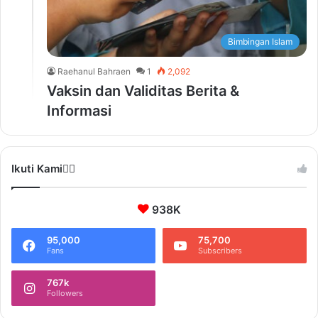
Bimbingan Islam
Raehanul Bahraen
1
2,092
Vaksin dan Validitas Berita &
Informasi
Ikuti Kami❤️‍🔥
938K
95,000
75,700
Fans
Subscribers
767k
Followers