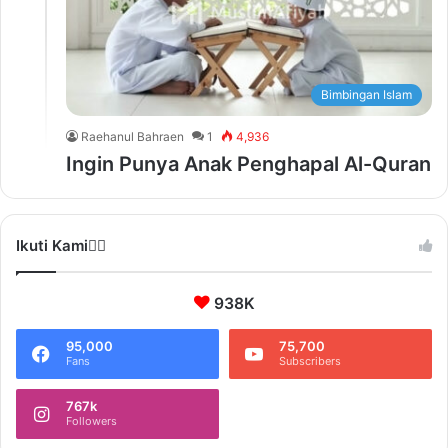
Bimbingan Islam
Raehanul Bahraen
1
4,936
Ingin Punya Anak Penghapal Al-Quran
Ikuti Kami❤️‍🔥
938K
95,000
75,700
Fans
Subscribers
767k
Followers