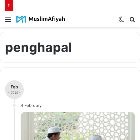
Menu
Switch
S
skin
fo
penghapal
Feb
- 2019 -
4 February