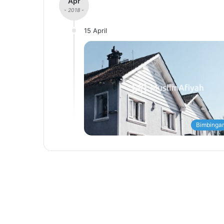
Apr
- 2018 -
15 April
Bimbingan