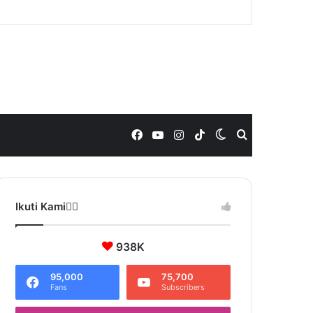
Facebook
YouTube
Instagram
TikTok
Switch
Search
skin
for
Ikuti Kami❤️‍🔥
938K
95,000
75,700
Fans
Subscribers