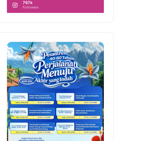
767k
Followers