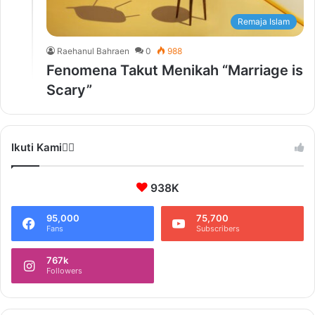
Remaja Islam
Raehanul Bahraen
0
988
Fenomena Takut Menikah “Marriage is
Scary”
Ikuti Kami❤️‍🔥
938K
95,000
75,700
Fans
Subscribers
767k
Followers