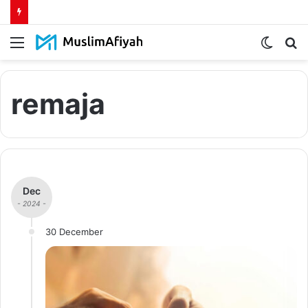
Menu
Switch
S
skin
fo
remaja
Dec
- 2024 -
30 December