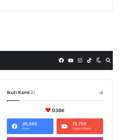
Facebook
YouTube
Instagram
TikTok
Switch
Search
skin
for
Ikuti Kami❤️‍🔥
938K
95,000
75,700
Fans
Subscribers