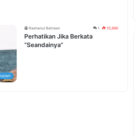
Raehanul Bahraen
1
10,690
Perhatikan Jika Berkata
“Seandainya”
Aqidah