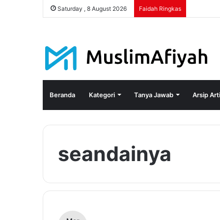
Saturday , 8 August 2026
Faidah Ringkas
Beranda
Kategori
Tanya Jawab
Arsip Art
seandainya