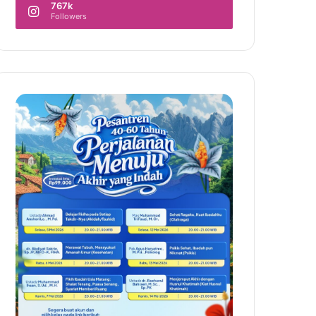
767k
Followers