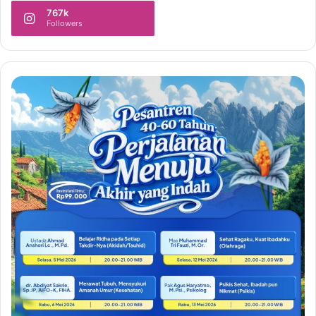
767k
Followers