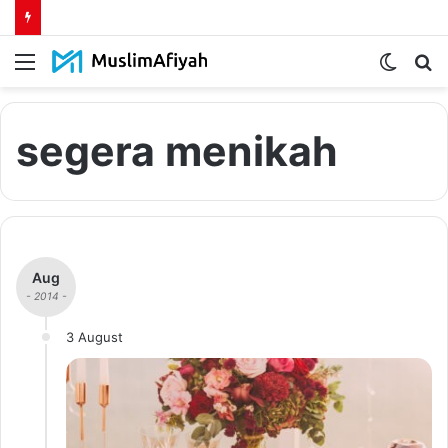
Menu
Switch
S
skin
fo
segera menikah
Aug
- 2014 -
3 August