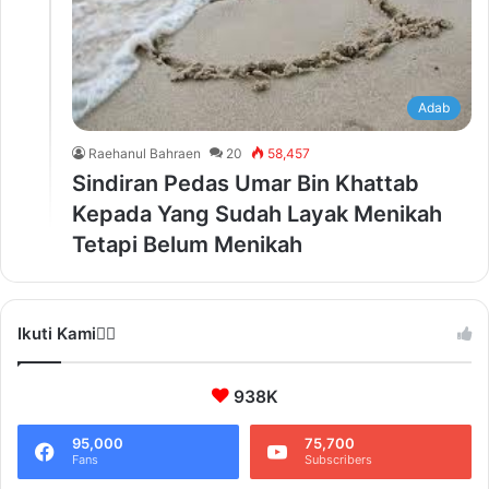
Adab
Raehanul Bahraen
20
58,457
Sindiran Pedas Umar Bin Khattab
Kepada Yang Sudah Layak Menikah
Tetapi Belum Menikah
Ikuti Kami❤️‍🔥
938K
95,000
75,700
Fans
Subscribers