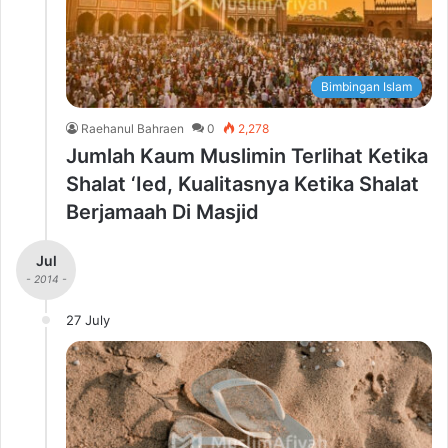
Bimbingan Islam
Raehanul Bahraen
0
2,278
Jumlah Kaum Muslimin Terlihat Ketika
Shalat ‘Ied, Kualitasnya Ketika Shalat
Berjamaah Di Masjid
Jul
- 2014 -
27 July