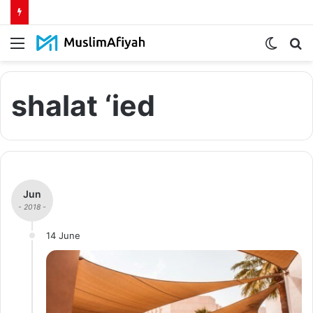
Menu
Switch
S
skin
fo
shalat ‘ied
Jun
- 2018 -
14 June