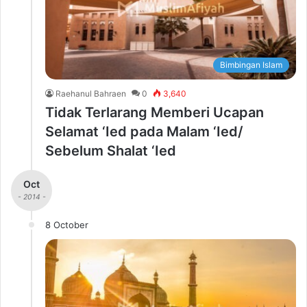
Bimbingan Islam
Raehanul Bahraen
0
3,640
Tidak Terlarang Memberi Ucapan
Selamat ‘Ied pada Malam ‘Ied/
Sebelum Shalat ‘Ied
Oct
- 2014 -
8 October