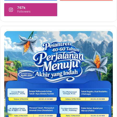
767k
Followers