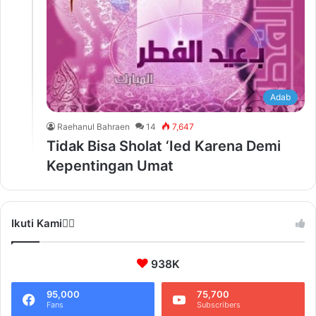
Adab
Raehanul Bahraen
14
7,647
Tidak Bisa Sholat ‘Ied Karena Demi
Kepentingan Umat
Ikuti Kami❤️‍🔥
938K
95,000
75,700
Fans
Subscribers