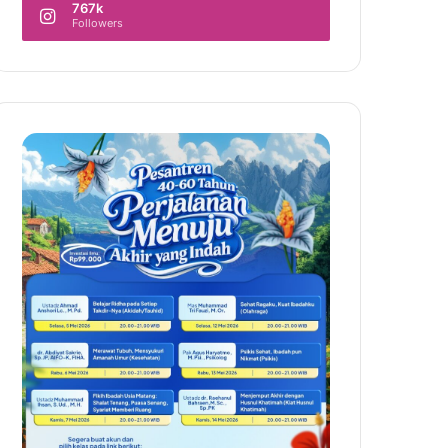
767k
Followers