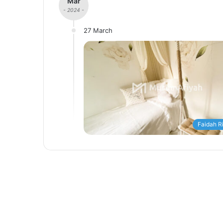
Mar
- 2024 -
27 March
Faidah R