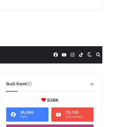
Facebook
YouTube
Instagram
TikTok
Switch
Search
skin
for
Ikuti Kami❤️‍🔥
938K
95,000
75,700
Fans
Subscribers