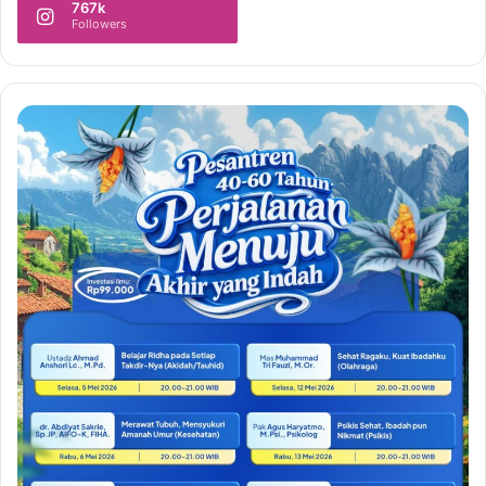
767k
Followers