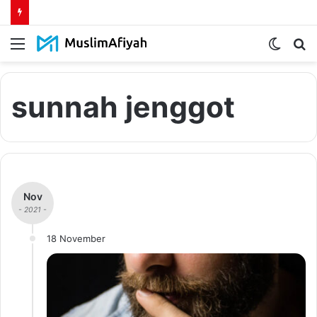
Menu
Switch
S
skin
fo
sunnah jenggot
Nov
- 2021 -
18 November