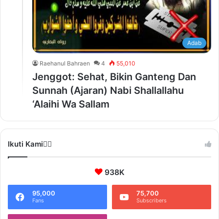
Adab
Raehanul Bahraen
4
55,010
Jenggot: Sehat, Bikin Ganteng Dan
Sunnah (Ajaran) Nabi Shallallahu
‘Alaihi Wa Sallam
Ikuti Kami❤️‍🔥
938K
95,000
75,700
Fans
Subscribers