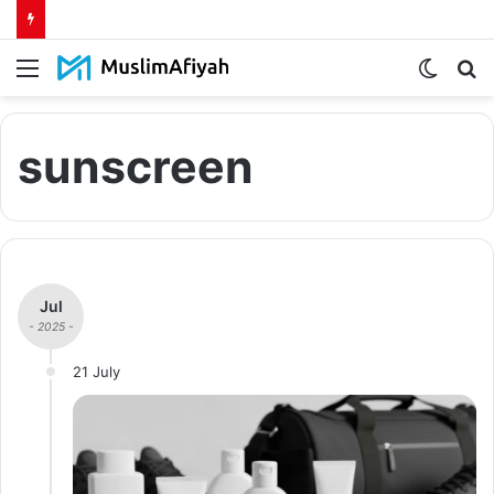
Menu
Switch
S
skin
fo
sunscreen
Jul
- 2025 -
21 July