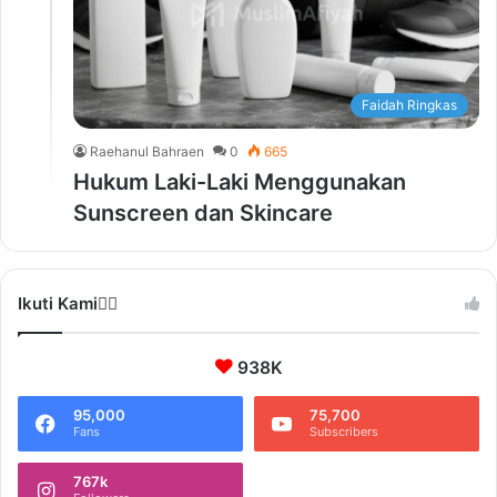
Faidah Ringkas
Raehanul Bahraen
0
665
Hukum Laki-Laki Menggunakan
Sunscreen dan Skincare
Ikuti Kami❤️‍🔥
938K
95,000
75,700
Fans
Subscribers
767k