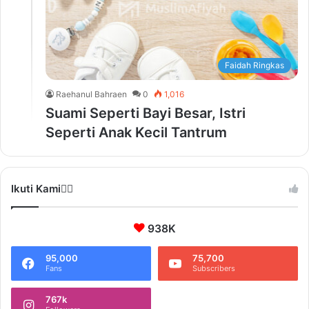
Faidah Ringkas
Raehanul Bahraen
0
1,016
Suami Seperti Bayi Besar, Istri
Seperti Anak Kecil Tantrum
Ikuti Kami❤️‍🔥
938K
95,000
75,700
Fans
Subscribers
767k