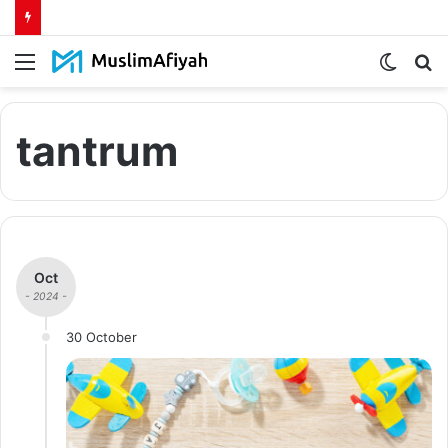
Menu
Switch
S
skin
fo
tantrum
Oct
- 2024 -
30 October