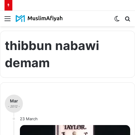
Menu
Switch
S
skin
fo
thibbun nabawi
demam
Mar
- 2012 -
23 March