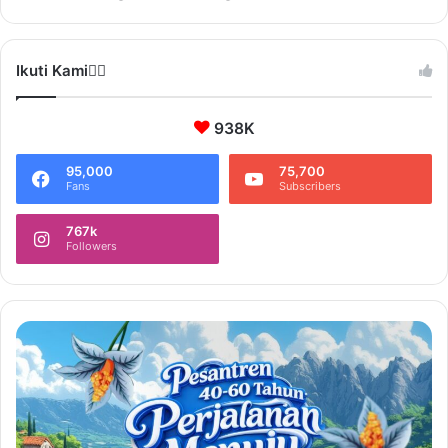
Ikuti Kami❤️‍🔥
938K
95,000
75,700
Fans
Subscribers
767k
Followers