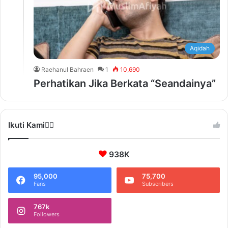
Aqidah
Raehanul Bahraen
1
10,690
Perhatikan Jika Berkata “Seandainya”
Ikuti Kami❤️‍🔥
938K
95,000
75,700
Fans
Subscribers
767k
Followers