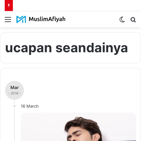
Menu
Switch
S
skin
fo
ucapan seandainya
Mar
- 2016 -
16 March