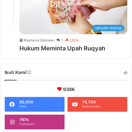
sekedar sharing
Raehanul Bahraen
1
1,504
Hukum Meminta Upah Ruqyah
Ikuti Kami❤️‍🔥
938K
95,000
75,700
Fans
Subscribers
767k
Followers