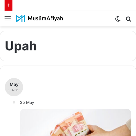
Menu
Switch
S
skin
fo
Upah
May
- 2022 -
25 May