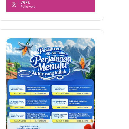
767k
Followers