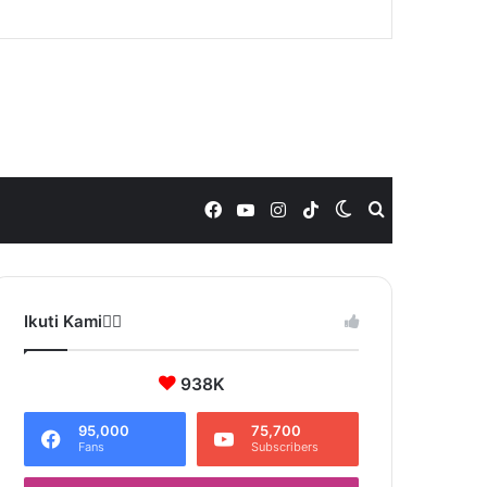
Facebook
YouTube
Instagram
TikTok
Switch
Search
skin
for
Ikuti Kami❤️‍🔥
938K
95,000
75,700
Fans
Subscribers