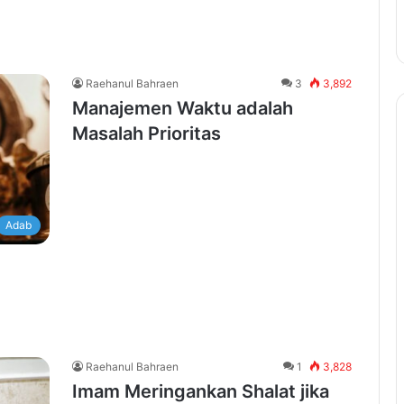
Raehanul Bahraen
3
3,892
Manajemen Waktu adalah
Masalah Prioritas
Adab
Raehanul Bahraen
1
3,828
Imam Meringankan Shalat jika