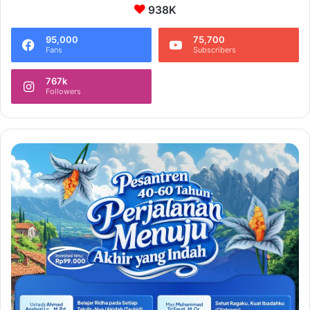
938K
95,000
75,700
Fans
Subscribers
767k
Followers