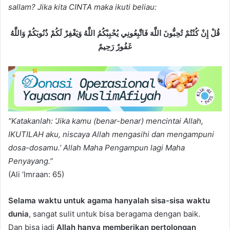
sallam? Jika kita CINTA maka ikuti beliau:
ﻗُﻞْ ﺇِﻥْ ﻛُﻨْﺘُﻢْ ﺗُﺤِﺒُّﻮﻥَ ﺍﻟﻠَّﻪَ ﻓَﺎﺗَّﺒِﻌُﻮﻧِﻲ ﻳُﺤْﺒِﺒْﻜُﻢُ ﺍﻟﻠَّﻪُ ﻭَﻳَﻐْﻔِﺮْ ﻟَﻜُﻢْ ﺫُﻧُﻮﺑَﻜُﻢْ ﻭَﺍﻟﻠَّﻪُ
ﻏَﻔُﻮﺭٌ ﺭَﺣِﻴﻢٌ
“Katakanlah: ‘Jika kamu (benar-benar) mencintai Allah,
IKUTILAH aku, niscaya Allah mengasihi dan mengampuni
dosa-dosamu.’ Allah Maha Pengampun lagi Maha
Penyayang.”
(Ali ‘Imraan: 65)
Selama waktu untuk agama hanyalah sisa-sisa waktu
dunia
, sangat sulit untuk bisa beragama dengan baik.
Dan bisa jadi
Allah hanya memberikan pertolongan