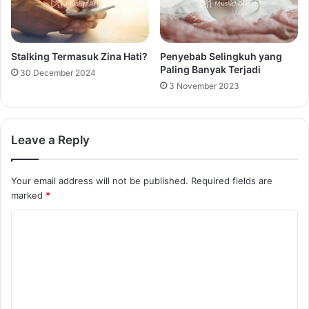
Stalking Termasuk Zina Hati?
Penyebab Selingkuh yang
Paling Banyak Terjadi
30 December 2024
3 November 2023
Leave a Reply
Your email address will not be published.
Required fields are
marked
*
C
o
m
m
e