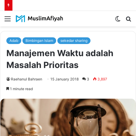
Menu
Switch
S
skin
fo
Adab
Bimbingan Islam
sekedar sharing
Manajemen Waktu adalah
Masalah Prioritas
Raehanul Bahraen
15 January 2018
3
3,897
1 minute read