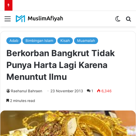
Menu
Switch
S
skin
fo
Adab
Bimbingan Islam
Kisah
Muamalah
Berkorban Bangkrut Tidak
Punya Harta Lagi Karena
Menuntut Ilmu
Raehanul Bahraen
23 November 2013
1
6,346
2 minutes read