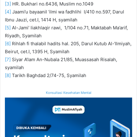
[3]
HR. Bukhari no.6436, Muslim no.1049
[4]
Jaami’u bayaanil ‘ilmi wa fadhlihi I/410 no.597, Darul
Ibnu Jauzi, cet.I, 1414 H, syamilah
[5]
Al-Jami’ liakhlaqir rawi, 1/104 no.71, Maktabah Ma’arif,
Riyadh, Syamilah
[6]
Rihlah fi thalabil hadits hal. 205, Darul Kutub Al-‘Ilmiyah,
Beirut, cet.I, 1395 H, Syamilah
[7]
Siyar A’lam An-Nubala 21/85, Muassasah Risalah,
syamilah
[8]
Tarikh Baghdad 2/74-75, Syamilah
Konsultasi Kesehatan Mental