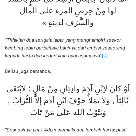
لها مِنْ حِرصِ المرء على المال
والشَّرَف لدينهِ »
“
Tidaklah dua serigala lapar yang menghampiri seekor
kambing lebih berbahaya baginya dari ambisi seseorang
kepada harta dan kedudukan bagi agamanya
”
[2]
Beliau juga bersabda,
لَوْ كَانَ لاِبْنِ آدَمَ وَادِيَانِ مِنْ مَالٍ ؛ لاَبْتَغَى
ثَالِثاً , وَلاَ يَمَلأُ جَوْفَ ابْنِ آدَمَ إِلاَّ التُّرَابُ ,
وَيَتُوْبُ الله عَلَى مَنْ تَابَ
“
Seandainya anak Adam memiliki dua lembah harta; pasti