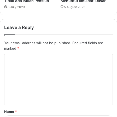
Tidak Ada Istilah Pensiun
Menuntut Ilmu dari Dasar
8 July 2023
5 August 2022
Leave a Reply
Your email address will not be published.
Required fields are
marked
*
C
o
m
m
e
n
t
Name
*
*