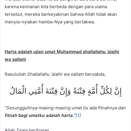
karena keimanan kita berbeda dengan para ulama
tersebut, mereka berkeyakinan bahwa Allah tidak akan
menyia-nyiakan hamba-Nya yang bertakwa.
Harta adalah ujian umat Muhammad shallallahu ‘alaihi
wa sallam
Rasulullah
Shallallahu ‘alaihi wa sallam
bersabda,
إِنَّ لِكُلِّ أُمَّةٍ فِتْنَةً وَإِنَّ فِتْنَةَ أُمَّتِي الْمَالُ
“Sesungguhnya masing-masing umat itu ada fitnahnya dan
fitnah bagi umatku adalah harta.”
[1]
Allah
Ta’ala
berfirman,