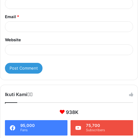
Email
*
Website
Ikuti Kami❤️‍🔥
938K
95,000
75,700
Fans
Subscribers