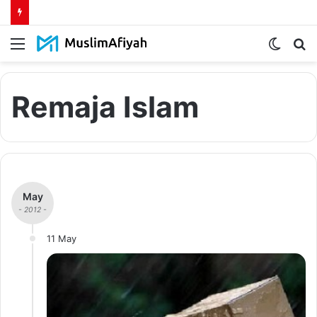
Menu
Switch
S
skin
fo
Remaja Islam
May
- 2012 -
11 May