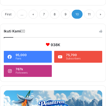
First
...
«
7
8
9
10
11
»
Ikuti Kami❤️‍🔥
938K
95,000
75,700
Fans
Subscribers
767k
Followers