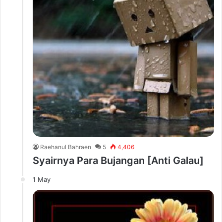
Raehanul Bahraen
5
4,406
Syairnya Para Bujangan [Anti Galau]
1 May