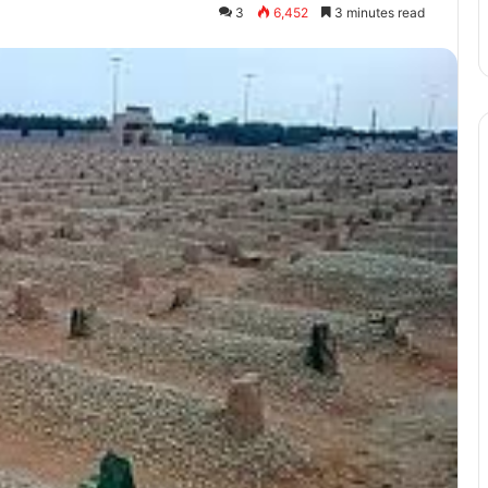
3
6,452
3 minutes read