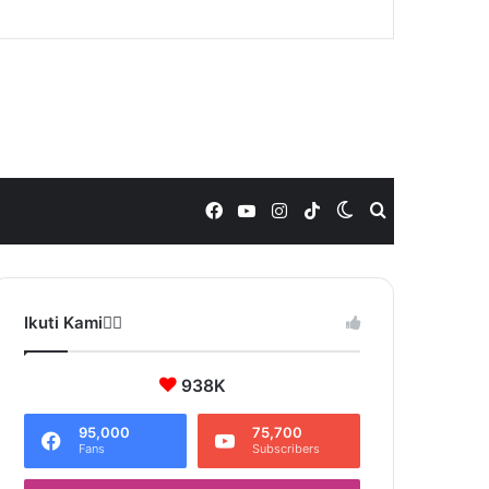
Facebook
YouTube
Instagram
TikTok
Switch
Search
skin
for
Ikuti Kami❤️‍🔥
938K
95,000
75,700
Fans
Subscribers