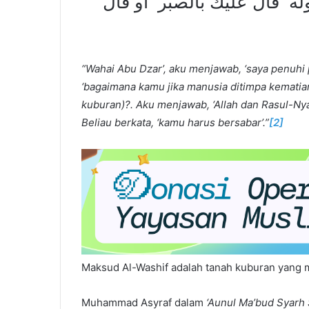
له ‏ ‏قال عليك بالصبر ‏ ‏أو قال ‏
“Wahai Abu Dzar’, aku menjawab, ‘saya penuhi 
‘bagaimana kamu jika manusia ditimpa kematia
kuburan)?. Aku menjawab, ‘Allah dan Rasul-Nya
Beliau berkata, ‘kamu harus bersabar’.”
[2]
Maksud Al-Washif adalah tanah kuburan yang 
Muhammad Asyraf dalam
‘Aunul Ma’bud Syarh