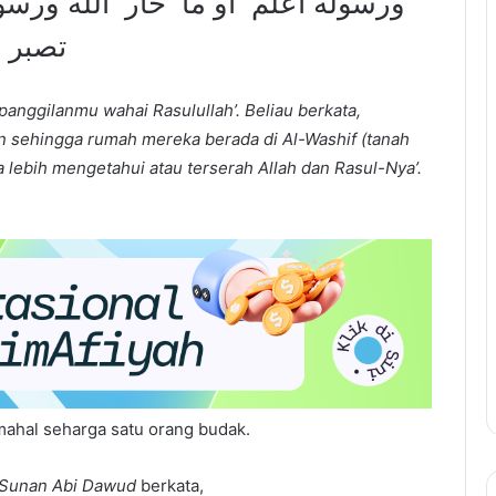
ورسوله أعلم ‏ ‏أو ما ‏ ‏خار ‏ ‏الله ورسو
‏تصبر ‏
panggilanmu wahai Rasulullah’. Beliau berkata,
n sehingga rumah mereka berada di Al-Washif (tanah
 lebih mengetahui atau terserah Allah dan Rasul-Nya’.
mahal seharga satu orang budak.
 Sunan Abi Dawud
berkata,