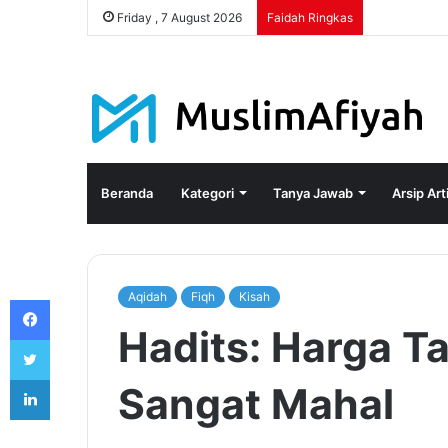
Friday , 7 August 2026
Faidah Ringkas
Beranda
Kategori
Tanya Jawab
Arsip Art
Aqidah
Fiqh
Kisah
Facebook
Hadits: Harga T
Twitter
LinkedIn
Sangat Mahal