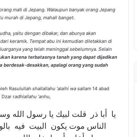
 orang mati di Jepang. Walaupun banyak orang Jepang
itu murah di Jepang, mahall banget.
ha, yaitu dengan dibakar, dan abunya akan
ari keramik. Tempat abu ini kemudian diletakkan di
luarganya yang telah meninggal sebelumnya. Selain
akukan karena terbatasnya tanah yang dapat dijadikan
a berdesak-desakkan, apalagi orang yang sudah
oleh Rasulullah
shallallahu ‘alaihi wa sallam
14 abad
 Dzar r
adhiallahu ‘anhu,
‏ ‏يا ‏ ‏أبا ذر ‏ ‏قلت لبيك يا رسول الله
الناس موت يكون ‏ ‏البيت ‏ ‏فيه ‏ ‏بال