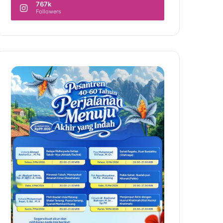
767k
Followers