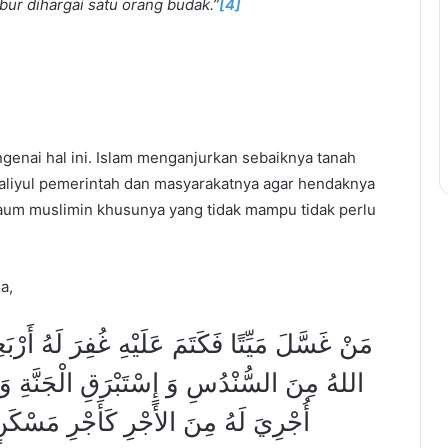
bur dihargai satu orang budak.”
[4]
enai hal ini. Islam menganjurkan sebaiknya tanah
liyul pemerintah dan masyarakatnya agar hendaknya
kaum muslimin khusunya yang tidak mampu tidak perlu
a,
مَنْ غَسَّلَ مَيِّتًا فَكَتَمَ عَلَيْهِ غُفِرَ لَهُ أَرْبَ
اللهُ مِنَ السُّنْدُسِ وَ إِسْتَبْرَقِ الْجَنَّةِ وَمَن
أُجْرِيَ لَهُ مِنَ الأَجْرِ كَأَجْرِ مَسْكَنٍ 