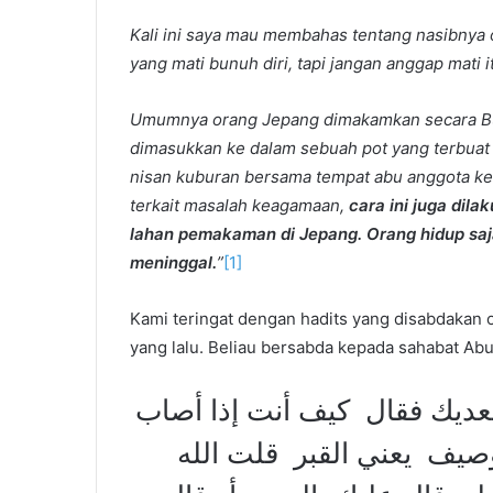
Kali ini saya mau membahas tentang nasibnya
yang mati bunuh diri, tapi jangan anggap mati 
Umumnya orang Jepang dimakamkan secara Bud
dimasukkan ke dalam sebuah pot yang terbuat d
nisan kuburan bersama tempat abu anggota ke
terkait masalah keagamaan,
cara ini juga dil
lahan pemakaman di Jepang. Orang hidup saj
meninggal.
”
[1]
Kami teringat dengan hadits yang disabdakan 
yang lalu. Beliau bersabda kepada sahabat Abu
 وسعديك فقال ‏ ‏كيف أنت إذا أصاب
وصيف ‏ ‏يعني القبر ‏ ‏قلت الله