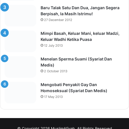
Jangan Ingin Instan Jadi Kaya
17 July 2026
Akibat Belajar Suka Loncat-Loncat,
Akhlak Tidak Mencerminkan Ilmu
14 July 2026
Most Viewed Posts
Jawaban dari Ucapan “Jazakallahu khaira”
29 September 2016
Ucapan-Ucapan Yang Dikatakan Ketika
Ada Orang Yang Meninggal
26 March 2013