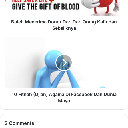
menjual liver
Raehanul Bahraen
Website
Facebook
Twitter
YouTube
Instagram