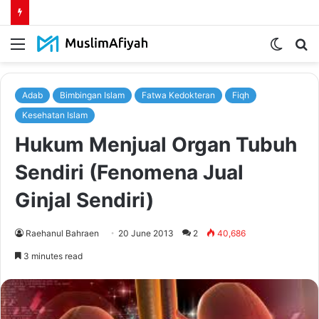
Menu
Switch
S
skin
fo
Adab
Bimbingan Islam
Fatwa Kedokteran
Fiqh
Kesehatan Islam
Hukum Menjual Organ Tubuh
Sendiri (Fenomena Jual
Ginjal Sendiri)
Raehanul Bahraen
20 June 2013
2
40,686
3 minutes read