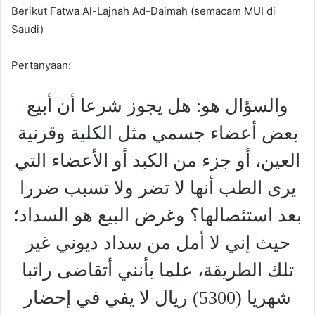
Berikut Fatwa Al-Lajnah Ad-Daimah (semacam MUI di
Saudi)
Pertanyaan:
والسؤال هو: هل يجوز شرعا أن أبيع
بعض أعضاء جسمي مثل الكلية وقرنية
العين، أو جزء من الكبد أو الأعضاء التي
يرى الطب أنها لا تضر ولا تسبب ضررا
بعد استئصالها؟ وغرض البيع هو السداد؛
حيث إني لا أمل من سداد ديوني غير
تلك الطريقة، علما بأنني أتقاضى راتبا
شهريا (5300) ريال لا يفي في إحضار