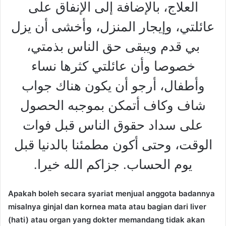
العلاج، بالإضافة إلى الإنفاق على
عائلتي، وإيجار المنزل، وأخشى أن يزل
بي قدم ويبقى حق الناس بذمتي،
خصوصا وأن عائلتي كثرها نساء
وأطفال، أرجو أن يكون هناك جواب
شاف وكاف أتمكن بموجبه الحصول
على سداد حقوق الناس قبل فوات
الوقت، وحتى أكون مطمئنا بالدنيا قبل
يوم الحساب. جزاكم الله خيرا.
Apakah boleh secara syariat menjual anggota badannya
misalnya ginjal dan kornea mata atau bagian dari liver
(hati) atau organ yang dokter memandang tidak akan