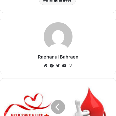
hukum jjual organ
hukum jual anggota badan
hukum jual ginjal
jual beli organ