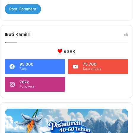
Ikuti Kami❤️‍🔥
938K
95,000
75,700
Fans
Subscribers
767k
Followers