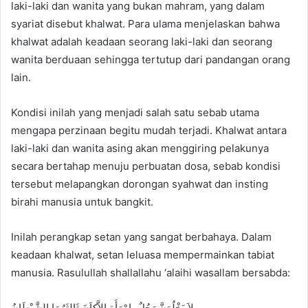
laki-laki dan wanita yang bukan mahram, yang dalam
syariat disebut khalwat. Para ulama menjelaskan bahwa
khalwat adalah keadaan seorang laki-laki dan seorang
wanita berduaan sehingga tertutup dari pandangan orang
lain.
Kondisi inilah yang menjadi salah satu sebab utama
mengapa perzinaan begitu mudah terjadi. Khalwat antara
laki-laki dan wanita asing akan menggiring pelakunya
secara bertahap menuju perbuatan dosa, sebab kondisi
tersebut melapangkan dorongan syahwat dan insting
birahi manusia untuk bangkit.
Inilah perangkap setan yang sangat berbahaya. Dalam
keadaan khalwat, setan leluasa mempermainkan tabiat
manusia. Rasulullah shallallahu ‘alaihi wasallam bersabda:
لاَ يَخْلُوَنَّ رَجُلٌ باِمْرَأَةٍ إِلاَّكاَنَ ثَالِثَهُمَا الشَّيْطَانُ