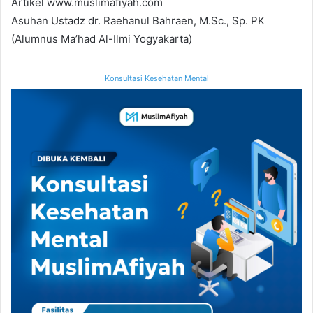
Artikel www.muslimafiyah.com
Asuhan Ustadz dr. Raehanul Bahraen, M.Sc., Sp. PK
(Alumnus Ma’had Al-Ilmi Yogyakarta)
Konsultasi Kesehatan Mental