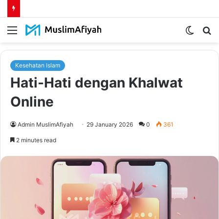
Menu
Switch
S
skin
fo
Kesehatan Islam
Hati-Hati dengan Khalwat
Online
Admin MuslimAfiyah
29 January 2026
0
361
2 minutes read