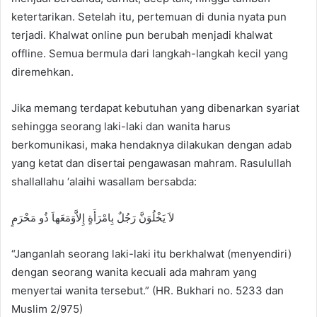
ketertarikan. Setelah itu, pertemuan di dunia nyata pun
terjadi. Khalwat online pun berubah menjadi khalwat
offline. Semua bermula dari langkah-langkah kecil yang
diremehkan.
Jika memang terdapat kebutuhan yang dibenarkan syariat
sehingga seorang laki-laki dan wanita harus
berkomunikasi, maka hendaknya dilakukan dengan adab
yang ketat dan disertai pengawasan mahram. Rasulullah
shallallahu ‘alaihi wasallam bersabda:
لاَ يَخْلُوَنَّ رَجُلٌ بِامْرَأَةٍ إِلاَّوَمَعَهاَ ذُو مَحْرَمٍ
“Janganlah seorang laki-laki itu berkhalwat (menyendiri)
dengan seorang wanita kecuali ada mahram yang
menyertai wanita tersebut.” (HR. Bukhari no. 5233 dan
Muslim 2/975)