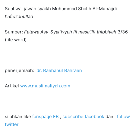
Sual wal jawab syaikh Muhammad Shalih Al-Munajjdi
hafidzahullah
Sumber:
Fatawa Asy-Syar’iyyah fii masa’ilit thibbiyah
3/36
(file word)
penerjemaah:
dr. Raehanul Bahraen
Artikel
www.muslimafiyah.com
silahkan like
fanspage FB
,
subscribe facebook
dan
follow
twitter