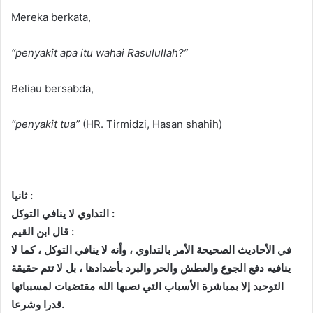
Mereka berkata,
“penyakit apa itu wahai Rasulullah?”
Beliau bersabda,
“penyakit tua”
(HR. Tirmidzi, Hasan shahih)
ثانيا :
التداوي لا ينافي التوكل :
قال ابن القيم :
في الأحاديث الصحيحة الأمر بالتداوي ، وأنه لا ينافي التوكل ، كما لا
ينافيه دفع الجوع والعطش والحر والبرد بأضدادها ، بل لا تتم حقيقة
التوحيد إلا بمباشرة الأسباب التي نصبها الله مقتضيات لمسبباتها
قدرا وشرعا.