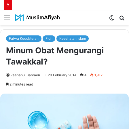
Menu
Switch
S
skin
fo
Fatwa Kedokteran
Fiqh
Kesehatan Islam
Minum Obat Mengurangi
Tawakkal?
Raehanul Bahraen
20 February 2014
4
1,912
2 minutes read