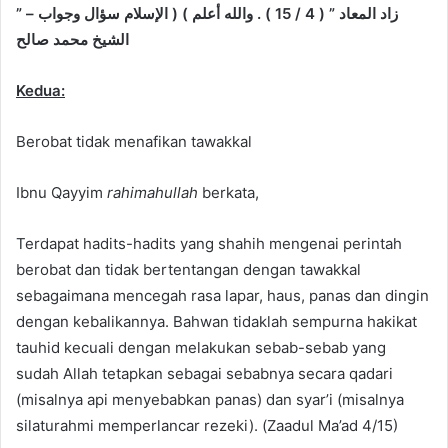
” زاد المعاد ” ( 4 / 15 ) . والله أعلم ) ( الإسلام سؤال وجواب –
الشيخ محمد صالح
Kedua:
Berobat tidak menafikan tawakkal
Ibnu Qayyim
rahimahullah
berkata,
Terdapat hadits-hadits yang shahih mengenai perintah
berobat dan tidak bertentangan dengan tawakkal
sebagaimana mencegah rasa lapar, haus, panas dan dingin
dengan kebalikannya. Bahwan tidaklah sempurna hakikat
tauhid kecuali dengan melakukan sebab-sebab yang
sudah Allah tetapkan sebagai sebabnya secara qadari
(misalnya api menyebabkan panas) dan syar’i (misalnya
silaturahmi memperlancar rezeki). (Zaadul Ma’ad 4/15)