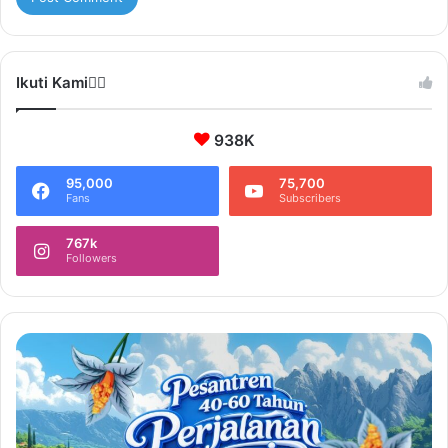
Ikuti Kami❤️‍🔥
938K
95,000
75,700
Fans
Subscribers
767k
Followers