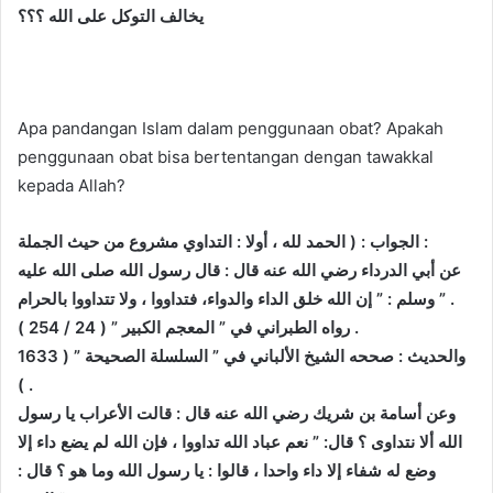
يخالف التوكل على الله ؟؟؟
Apa pandangan Islam dalam penggunaan obat? Apakah
penggunaan obat bisa bertentangan dengan tawakkal
kepada Allah?
الجواب : ( الحمد لله ، أولا : التداوي مشروع من حيث الجملة :
عن أبي الدرداء رضي الله عنه قال : قال رسول الله صلى الله عليه
وسلم : ” إن الله خلق الداء والدواء، فتداووا ، ولا تتداووا بالحرام ” .
رواه الطبراني في ” المعجم الكبير ” ( 24 / 254 ) .
والحديث : صححه الشيخ الألباني في ” السلسلة الصحيحة ” ( 1633
) .
وعن أسامة بن شريك رضي الله عنه قال : قالت الأعراب يا رسول
الله ألا نتداوى ؟ قال: ” نعم عباد الله تداووا ، فإن الله لم يضع داء إلا
وضع له شفاء إلا داء واحدا ، قالوا : يا رسول الله وما هو ؟ قال :