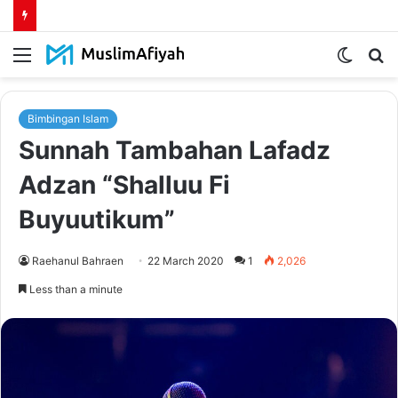
Menu
Switch
S
skin
fo
Bimbingan Islam
Sunnah Tambahan Lafadz
Adzan “Shalluu Fi
Buyuutikum”
Raehanul Bahraen
22 March 2020
1
2,026
Less than a minute