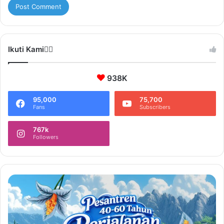
Ikuti Kami❤️‍🔥
938K
95,000
75,700
Fans
Subscribers
767k
Followers