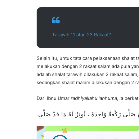
Tarawih 11 atau 23 Rakaat?
Selain itu, untuk tata cara pelaksanaan shalat
melakukan dengan 2 rakaat salam ada pula yang
adalah shalat tarawih dilakukan 2 rakaat salam
sedangkan shalat malam dilakukan dengan 2 rak
Dari Ibnu Umar
radhiyallahu ‘anhuma
, ia berka
َ صَلَّى رَكْعَةً وَاحِدَةً ، تُوتِرُ لَهُ مَا قَدْ صَلَّى