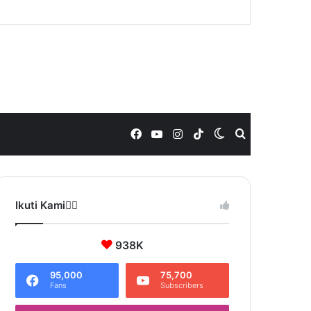
Facebook
YouTube
Instagram
TikTok
Switch
Search
skin
for
Ikuti Kami❤️‍🔥
938K
95,000
75,700
Fans
Subscribers