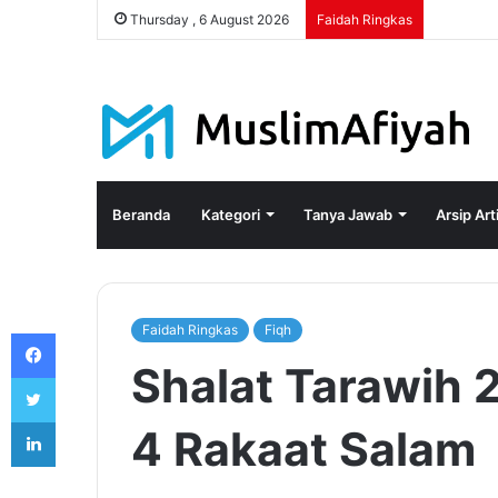
Thursday , 6 August 2026
Faidah Ringkas
Beranda
Kategori
Tanya Jawab
Arsip Art
Faidah Ringkas
Fiqh
Facebook
Shalat Tarawih 
Twitter
LinkedIn
4 Rakaat Salam