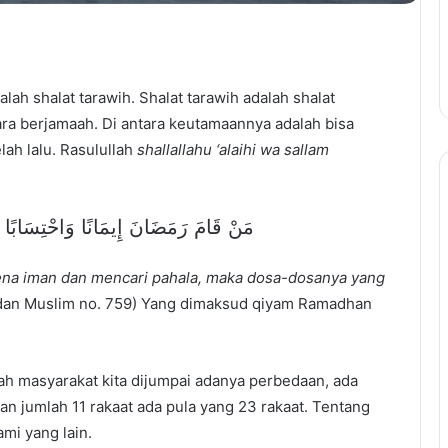
ah shalat tarawih. Shalat tarawih adalah shalat
ara berjamaah. Di antara keutamaannya adalah bisa
ah lalu. Rasulullah
shallallahu ‘alaihi wa sallam
مَنْ قَامَ رَمَضَانَ إِيمَانًا وَاحْتِسَابًا غُف
na iman dan mencari pahala, maka dosa-dosanya yang
 dan Muslim no. 759) Yang dimaksud qiyam Ramadhan
gah masyarakat kita dijumpai adanya perbedaan, ada
 jumlah 11 rakaat ada pula yang 23 rakaat. Tentang
ami yang lain.