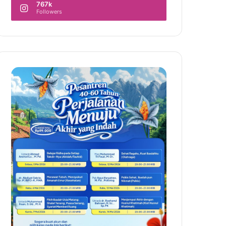
767k
Followers