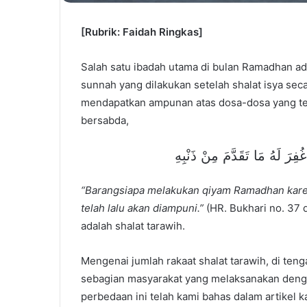
[Rubrik: Faidah Ringkas]
Salah satu ibadah utama di bulan Ramadhan adal
sunnah yang dilakukan setelah shalat isya sec
mendapatkan ampunan atas dosa-dosa yang tel
bersabda,
ِرَ لَهُ مَا تَقَدَّمَ مِنْ ذَنْبِهِ
“Barangsiapa melakukan qiyam Ramadhan kare
telah lalu akan diampuni.”
(HR. Bukhari no. 37
adalah shalat tarawih.
Mengenai jumlah rakaat shalat tarawih, di ten
sebagian masyarakat yang melaksanakan dengan
perbedaan ini telah kami bahas dalam artikel k